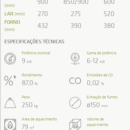
900
850/900
600
(mm)
270
275
520
LAR
(mm)
FORNO
432
390
380
(mm)
ESPECIFICAÇÕES TÉCNICAS
Potência nominal
Gama de potência
9
6-12
kW
kW
Rendimento
Emissões de CO
87,0
0,02
%
%
Peso
Extração de fumos
250
ø150
kg
mm
Área de aquecimento
Volume de
aquecimento
79
2
m