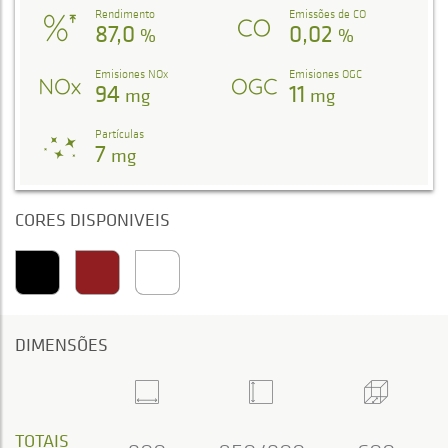
Rendimento
Emissões de CO
87,0
0,02
%
%
Emisiones NOx
Emisiones OGC
94
11
mg
mg
Partículas
7
mg
CORES DISPONIVEIS
DIMENSÕES
TOTAIS