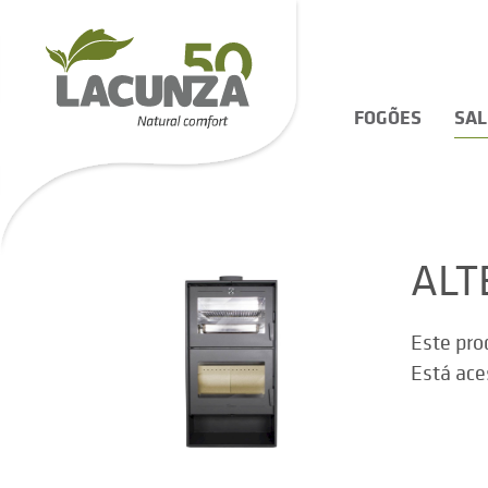
FOGÕES
SA
ALT
Este pro
Está ace