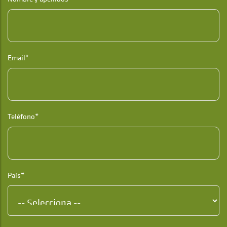
Email*
Teléfono*
País*