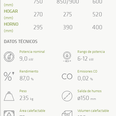
750
850/900
600
(mm)
HOGAR
270
275
520
(mm)
HORNO
295
390
400
(mm)
DATOS TÉCNICOS
Potencia nominal
Rango de potencia
9,0
6-12
kW
kW
Rendimiento
Emisiones CO
87,0
0,02
%
%
Peso
Salida de humos
235
ø150
kg
mm
Área calefactable
Volumen calefactable