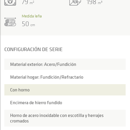
79
198
2
3
m
m
Medida leña
50
cm
CONFIGURACIÓN DE SERIE
Material exterior: Acero/Fundición
Material hogar: Fundición/Refractario
Con horno
Encimera de hierro fundido
Horno de acero inoxidable con escotilla y herrajes
cromados