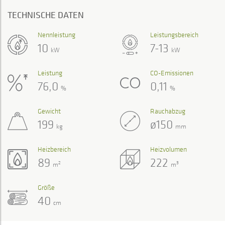
TECHNISCHE DATEN
Nennleistung
Leistungsbereich
10
7-13
kW
kW
Leistung
CO-Emissionen
76,0
0,11
%
%
Gewicht
Rauchabzug
199
ø150
kg
mm
Heizbereich
Heizvolumen
89
222
2
3
m
m
Größe
40
cm