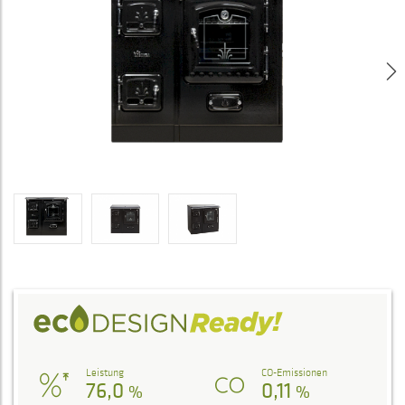
Leistung
CO-Emissionen
76,0
0,11
%
%