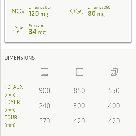
Emisiones NOx
Emisiones OGC
120
80
mg
mg
Partículas
34
mg
DIMENSIONS
TOTAUX
900
850
550
(mm)
FOYER
240
300
400
(mm)
FOUR
370
420
420
(mm)