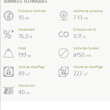
DONNÉES TECHNIQUES
Puissance nominale
Gamme de puissance
10
7-13
kW
kW
Rendement
Émissions de CO
76,0
0,11
%
%
Poids
Sortie des fumées
199
ø150
kg
mm
Zone de chauffage
Volume de chauffage
89
222
2
3
m
m
Mesure bois
40
cm