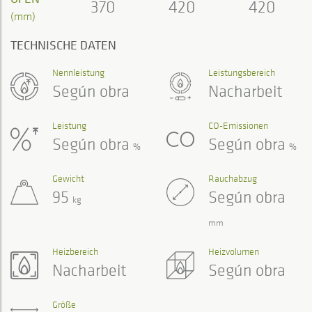
370
420
420
(mm)
TECHNISCHE DATEN
Nennleistung
Leistungsbereich
Según obra
Nacharbeit
Leistung
CO-Emissionen
Según obra
Según obra
%
%
Gewicht
Rauchabzug
95
Según obra
kg
mm
Heizbereich
Heizvolumen
Nacharbeit
Según obra
Größe