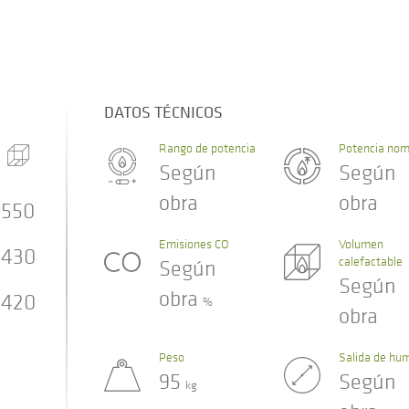
DATOS TÉCNICOS
Rango de potencia
Potencia nom
Según
Según
obra
obra
550
Emisiones CO
Volumen
430
calefactable
Según
Según
obra
420
%
obra
Peso
Salida de hu
95
Según
kg