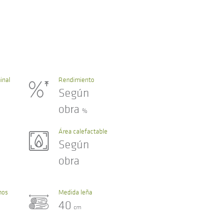
inal
Rendimiento
Según
obra
%
Área calefactable
Según
obra
mos
Medida leña
40
cm