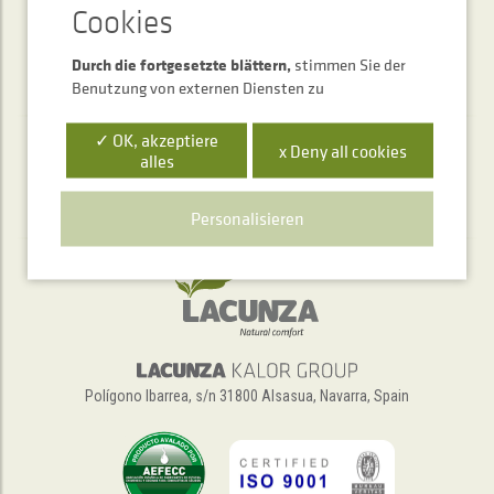
Durch die fortgesetzte blättern,
stimmen Sie der
Benutzung von externen Diensten zu
✓ OK, akzeptiere
x Deny all cookies
alles
Telefonischer Auskunftsservice
+34 948 563 511
Personalisieren
Polígono Ibarrea, s/n 31800 Alsasua, Navarra, Spain