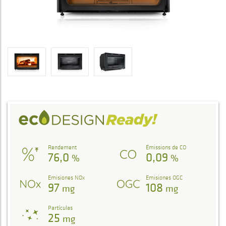
Rendement
Émissions de CO
76,0
0,09
%
%
Emisiones NOx
Emisiones OGC
97
108
mg
mg
Partículas
25
mg