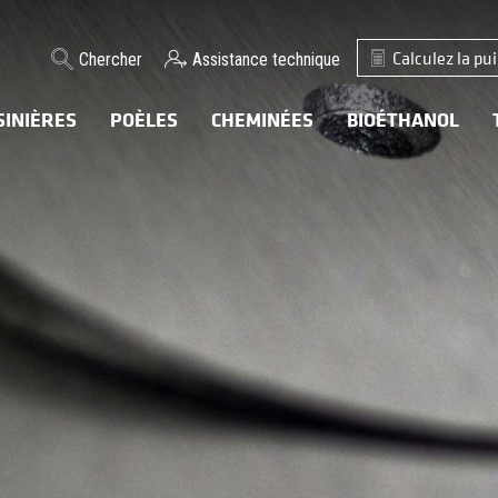
Calculez la pu
Chercher
Assistance technique
SINIÈRES
POÈLES
CHEMINÉES
BIOÉTHANOL