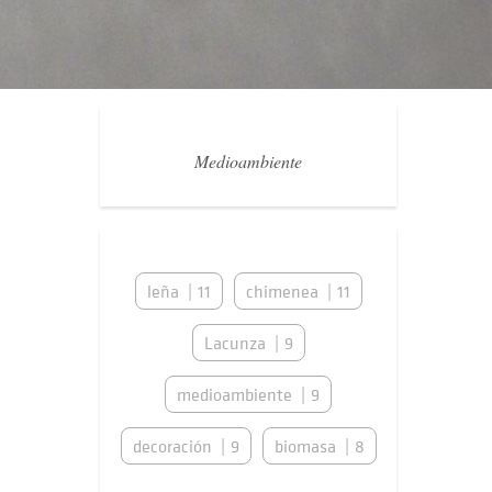
Medioambiente
leña
11
chimenea
11
Lacunza
9
medioambiente
9
decoración
9
biomasa
8