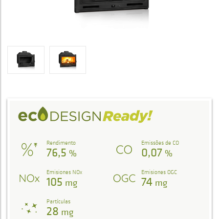
Rendimento
Emissões de CO
76,5
0,07
%
%
Emisiones NOx
Emisiones OGC
105
74
mg
mg
Partículas
28
mg