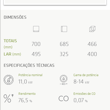
DIMENSÕES
TOTAIS
700
685
466
(mm)
495
325
400
LAR
(mm)
ESPECIFICAÇÕES TÉCNICAS
Potência nominal
Gama de potência
11,0
8-14
kW
kW
Rendimento
Emissões de CO
76,5
0,07
%
%