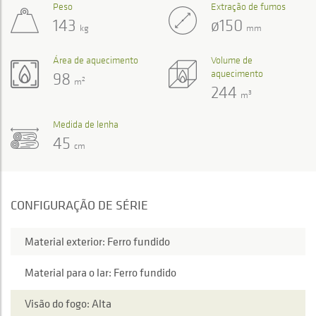
Peso
Extração de fumos
143
ø150
kg
mm
Área de aquecimento
Volume de
aquecimento
98
2
m
244
3
m
Medida de lenha
45
cm
CONFIGURAÇÃO DE SÉRIE
Material exterior: Ferro fundido
Material para o lar: Ferro fundido
Visão do fogo: Alta