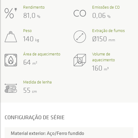
Rendimento
Emissões de CO
81,0
0,06
%
%
Peso
Extração de fumos
140
Ø150
kg
mm
Área de aquecimento
Volume de
aquecimento
64
2
m
160
3
m
Medida de lenha
55
cm
CONFIGURAÇÃO DE SÉRIE
Material exterior: Aço/Ferro fundido