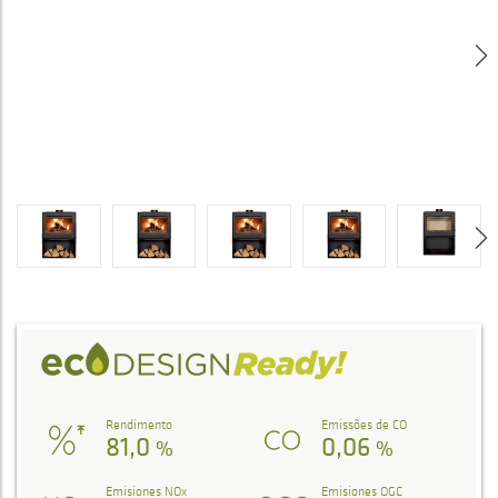
Rendimento
Emissões de CO
81,0
0,06
%
%
Emisiones NOx
Emisiones OGC