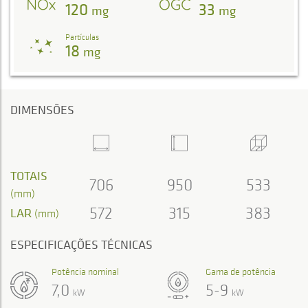
120
33
mg
mg
Partículas
18
mg
DIMENSÕES
TOTAIS
706
950
533
(mm)
572
315
383
LAR
(mm)
ESPECIFICAÇÕES TÉCNICAS
Potência nominal
Gama de potência
7,0
5-9
kW
kW