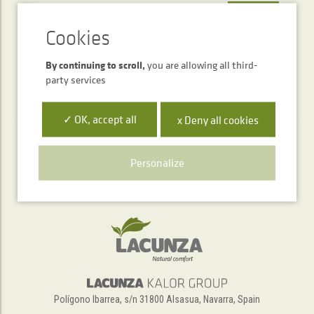
SEND
By continuing to scroll,
you are allowing all third-
party services
✓ OK, accept all
x Deny all cookies
Telephone service
Personalize
+34 948 563 511
Polígono Ibarrea, s/n 31800 Alsasua, Navarra, Spain