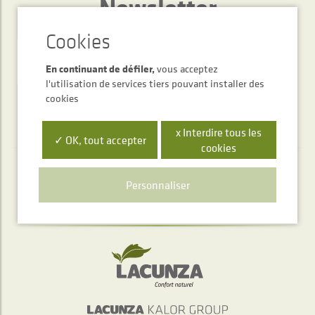
Newsletter
ENVOYER
En continuant de défiler,
vous acceptez
l'utilisation de services tiers pouvant installer des
cookies
x Interdire tous les
✓ OK, tout accepter
cookies
Service d'accueil téléphonique
Personnaliser
+34 948 563 511