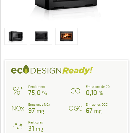
Rendement
Émissions de CO
75,0
0,10
%
%
Emisiones NOx
Emisiones OGC
97
67
mg
mg
Partículas
31
mg