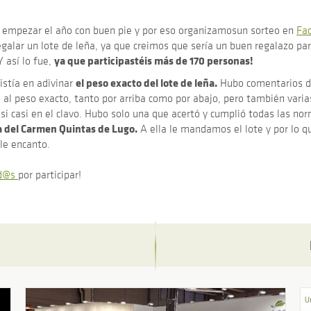
 empezar el año con buen pie y por eso organizamosun sorteo en
Fa
egalar un lote de leña, ya que creimos que sería un buen regalazo pa
ya que participastéis más de 170 personas!
 así lo fue,
el peso exacto del lote de leña.
istía en adivinar
Hubo comentarios de
 al peso exacto, tanto por arriba como por abajo, pero también vari
si casi en el clavo. Hubo solo una que acertó y cumplió todas las no
 del Carmen Quintas de Lugo.
A ella le mandamos el lote y por lo q
le encanto.
d@s
por participar!