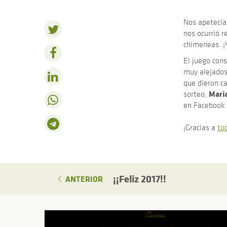
Nos apetecía
nos ocurrió r
chimeneas. ¡Y
El juego cons
muy alejados
que dieron ca
Maria
sorteo;
en Facebook 
¡Gracias a
to
¡¡Feliz 2017!!
ANTERIOR