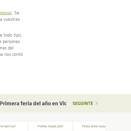
cebook
. Se
ra vuestras
 todo tipo,
as personas
rmas del
ue nos contó
Primera feria del año en Vic
SEGUINTE