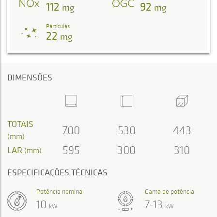
112
92
mg
mg
Partículas
22
mg
DIMENSÕES
TOTAIS
700
530
443
(mm)
595
300
310
LAR
(mm)
ESPECIFICAÇÕES TÉCNICAS
Potência nominal
Gama de potência
10
7-13
kW
kW