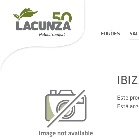
FOGÕES
SA
IBI
Este pro
Está ace