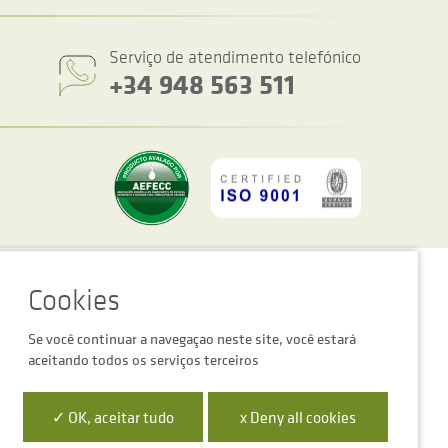
Serviço de atendimento telefónico
+34 948 563 511
figurações de cookies
Advertência legal
Política de privacidade
Se você continuar a navegaçao neste site, você estará
aceitando todos os serviços terceiros
 la Empresa Digital de Navarra”
✓ OK, aceitar tudo
x Deny all cookies
para mejora de la competitividad