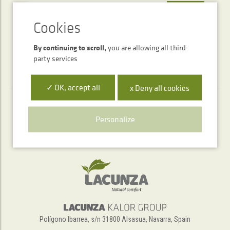
SEND
By continuing to scroll,
you are allowing all third-
party services
✓ OK, accept all
x Deny all cookies
Telephone service
Personalize
+34 948 563 511
Polígono Ibarrea, s/n 31800 Alsasua, Navarra, Spain