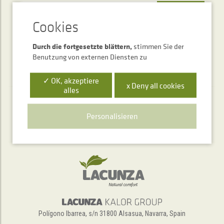
SENDEN
Durch die fortgesetzte blättern,
stimmen Sie der
Benutzung von externen Diensten zu
✓ OK, akzeptiere
x Deny all cookies
alles
Telefonischer Auskunftsservice
Personalisieren
+34 948 563 511
Polígono Ibarrea, s/n 31800 Alsasua, Navarra, Spain