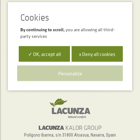
SEND
By continuing to scroll,
you are allowing all third-
party services
✓ OK, accept all
x Deny all cookies
Telephone service
Personalize
+34 948 563 511
Polígono Ibarrea, s/n 31800 Alsasua, Navarra, Spain