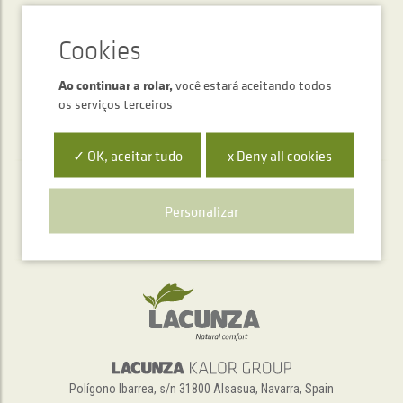
ENVIAR
Ao continuar a rolar,
você estará aceitando todos
os serviços terceiros
✓ OK, aceitar tudo
x Deny all cookies
Serviço de atendimento telefónico
Personalizar
+34 948 563 511
Polígono Ibarrea, s/n 31800 Alsasua, Navarra, Spain