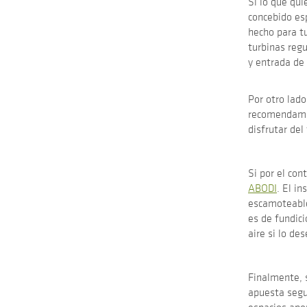
Si lo que qu
concebido esp
hecho para tu
turbinas reg
y entrada de 
Por otro lado
recomendam
disfrutar del
Si por el con
ABODI
. El i
escamoteables
es de fundici
aire si lo des
Finalmente, s
apuesta segu