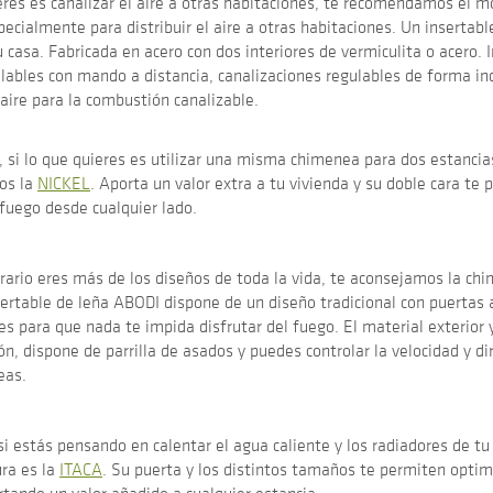
ieres es canalizar el aire a otras habitaciones, te recomendamos el 
ecialmente para distribuir el aire a otras habitaciones. Un insertabl
 casa. Fabricada en acero con dos interiores de vermiculita o acero. 
ulables con mando a distancia, canalizaciones regulables de forma i
aire para la combustión canalizable.
, si lo que quieres es utilizar una misma chimenea para dos estancia
os la
NICKEL
. Aporta un valor extra a tu vivienda y su doble cara te 
 fuego desde cualquier lado.
trario eres más de los diseños de toda la vida, te aconsejamos la ch
nsertable de leña ABODI dispone de un diseño tradicional con puertas
 para que nada te impida disfrutar del fuego. El material exterior y 
ón, dispone de parrilla de asados y puedes controlar la velocidad y di
eas.
i estás pensando en calentar el agua caliente y los radiadores de tu
ra es la
ITACA
. Su puerta y los distintos tamaños te permiten optim