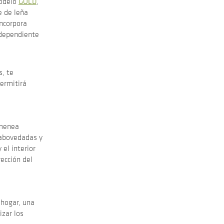
modelo
GOLD
,
e de leña
Incorpora
ndependiente
s, te
permitirá
imenea
 abovedadas y
el interior
rección del
 hogar, una
izar los