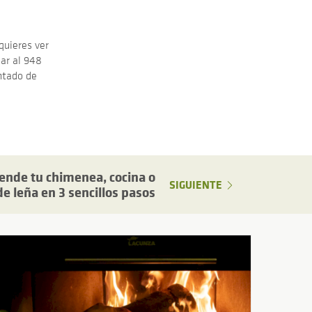
quieres ver
ar al 948
ntado de
ende tu chimenea, cocina o
SIGUIENTE
de leña en 3 sencillos pasos