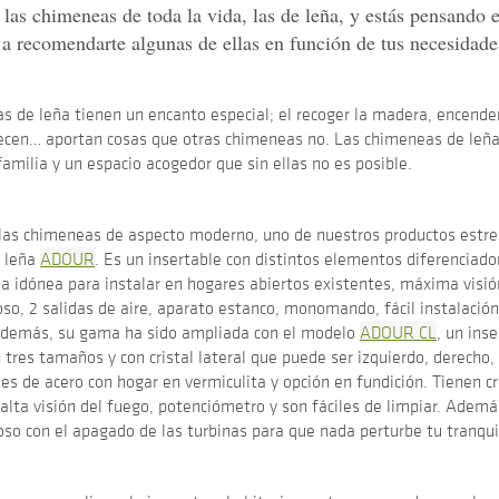
n las chimeneas de toda la vida, las de leña, y estás pensando 
a recomendarte algunas de ellas en función de tus necesidade
 de leña tienen un encanto especial; el recoger la madera, encender
recen… aportan cosas que otras chimeneas no. Las chimeneas de leñ
 familia y un espacio acogedor que sin ellas no es posible.
 las chimeneas de aspecto moderno, uno de nuestros productos estrel
e leña
ADOUR
. Es un insertable con distintos elementos diferenciad
a idónea para instalar en hogares abiertos existentes, máxima visió
so, 2 salidas de aire, aparato estanco, monomando, fácil instalación
Además, su gama ha sido ampliada con el modelo
ADOUR CL
, un ins
 tres tamaños y con cristal lateral que puede ser izquierdo, derecho
es de acero con hogar en vermiculita y opción en fundición. Tienen cr
 alta visión del fuego, potenciómetro y son fáciles de limpiar. Ademá
oso con el apagado de las turbinas para que nada perturbe tu tranqui