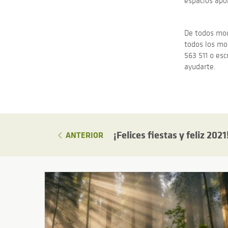
espacios apor
De todos mod
todos los mo
563 511 o es
ayudarte.
¡Felices fiestas y feliz 2021
ANTERIOR