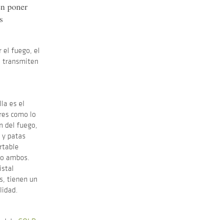
en poner
s
 el fuego, el
a transmiten
la es el
ores como lo
n del fuego,
 y patas
ertable
, o ambos.
istal
s, tienen un
lidad.