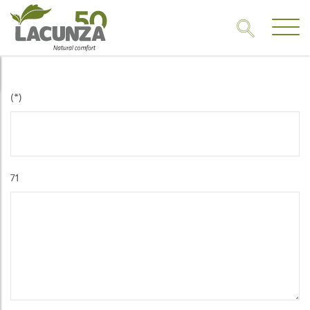
(*)
71