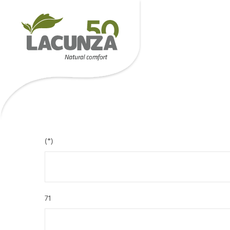
(*)
71