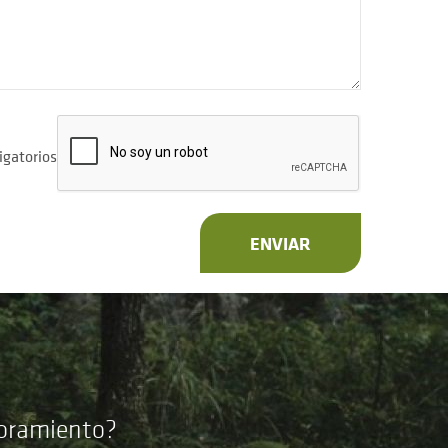
igatorios
ENVIAR
soramiento?