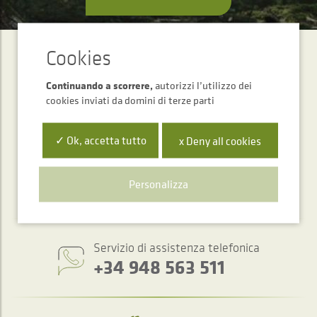
ABBONAMENTO ALLA
Newsletter
Continuando a scorrere,
autorizzi l’utilizzo dei
cookies inviati da domini di terze parti
INVIARE
✓ Ok, accetta tutto
x Deny all cookies
Personalizza
Servizio di assistenza telefonica
+34 948 563 511