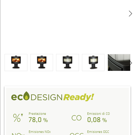
Prestazione
Emissioni di CO
78,0
0,08
%
%
Emisiones NOx
Emisiones OGC