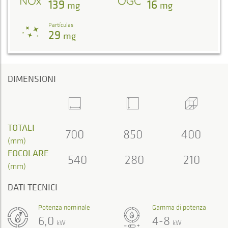
139
16
mg
mg
Partículas
29
mg
DIMENSIONI
TOTALI
700
850
400
(mm)
FOCOLARE
540
280
210
(mm)
DATI TECNICI
Potenza nominale
Gamma di potenza
6,0
4-8
kW
kW