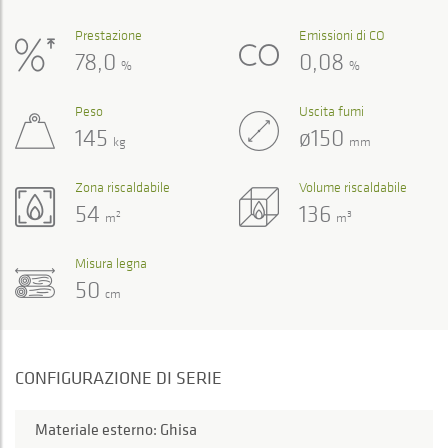
Prestazione
Emissioni di CO
78,0
0,08
%
%
Peso
Uscita fumi
145
ø150
kg
mm
Zona riscaldabile
Volume riscaldabile
54
136
2
3
m
m
Misura legna
50
cm
CONFIGURAZIONE DI SERIE
Materiale esterno: Ghisa