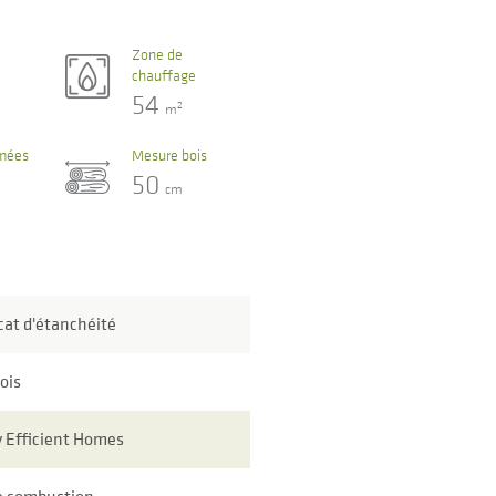
Zone de
chauffage
54
2
m
umées
Mesure bois
50
cm
icat d'étanchéité
bois
 Efficient Homes