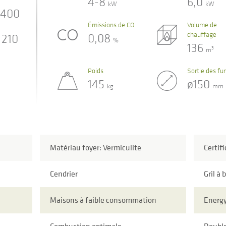
4-8
6,0
kW
kW
400
Émissions de CO
Volume de
chauffage
0,08
210
%
136
3
m
Poids
Sortie des f
145
ø150
kg
mm
Matériau foyer: Vermiculite
Certif
Cendrier
Gril à 
Maisons à faible consommation
Energy