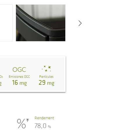
Ox
Emisiones OGC
Partículas
16
29
g
mg
mg
Rendement
78,0
%