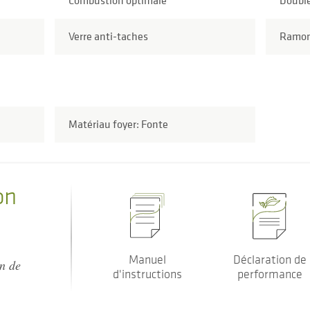
Combustion optimale
Doubl
Verre anti-taches
Ramon
Matériau foyer: Fonte
on
Manuel
Déclaration de
on de
d'instructions
performance