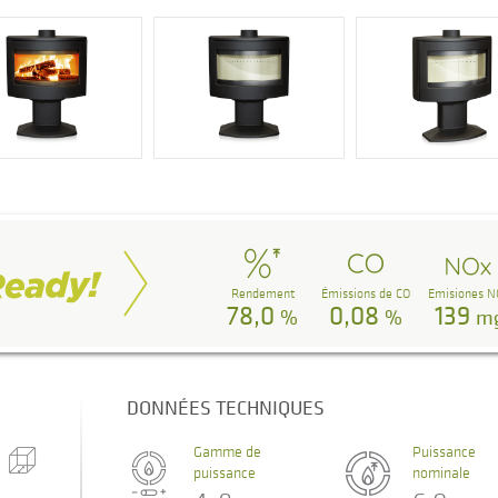
Rendement
Émissions de CO
Emisiones N
78,0
0,08
139
%
%
m
DONNÉES TECHNIQUES
Gamme de
Puissance
puissance
nominale