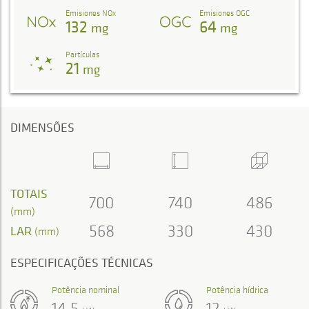
Emisiones NOx
Emisiones OGC
132
64
mg
mg
Partículas
21
mg
DIMENSÕES
TOTAIS
700
740
486
(mm)
568
330
430
LAR
(mm)
ESPECIFICAÇÕES TÉCNICAS
Potência nominal
Potência hídrica
14,5
12