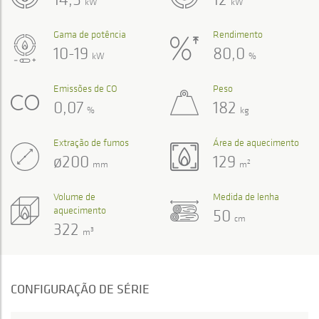
kW
kW
Gama de potência
Rendimento
10-19
80,0
kW
%
Emissões de CO
Peso
0,07
182
%
kg
Extração de fumos
Área de aquecimento
ø200
129
2
mm
m
Volume de
Medida de lenha
aquecimento
50
cm
322
3
m
CONFIGURAÇÃO DE SÉRIE