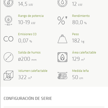
14,5
12
kW
kW
Rango de potencia
Rendimiento
10-19
80,0
kW
%
Emisiones CO
Peso
0,07
182
%
kg
Salida de humos
Área calefactable
ø200
129
2
mm
m
Volumen calefactable
Medida leña
322
50
3
m
cm
CONFIGURACIÓN DE SERIE