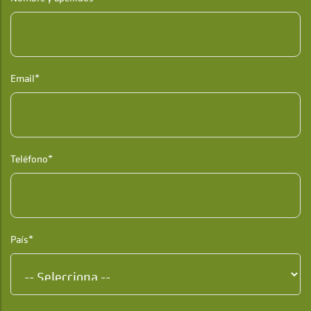
Email*
Teléfono*
País*