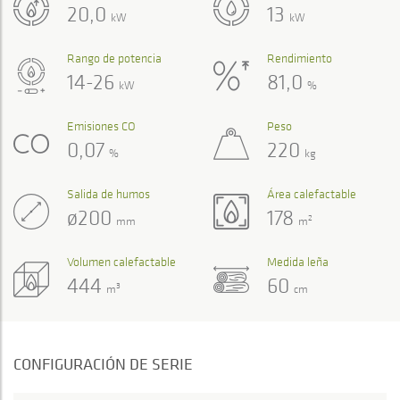
20,0
13
kW
kW
Rango de potencia
Rendimiento
14-26
81,0
kW
%
Emisiones CO
Peso
0,07
220
%
kg
Salida de humos
Área calefactable
ø200
178
2
mm
m
Volumen calefactable
Medida leña
444
60
3
m
cm
CONFIGURACIÓN DE SERIE