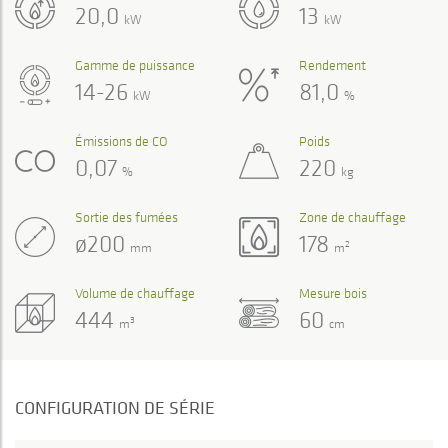
20,0
13
kW
kW
Gamme de puissance
Rendement
14-26
81,0
kW
%
Émissions de CO
Poids
0,07
220
%
kg
Sortie des fumées
Zone de chauffage
ø200
178
2
mm
m
Volume de chauffage
Mesure bois
444
60
3
m
cm
CONFIGURATION DE SÉRIE