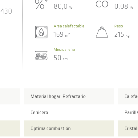
80,0
0,08
%
%
430
Área calefactable
Peso
169
215
2
m
kg
Medida leña
50
cm
Material hogar: Refractario
Calefa
Cenicero
Parrill
Óptima combustión
Crista