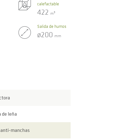
calefactable
422
3
m
Salida de humos
ø200
mm
ctora
a de leña
l anti-manchas