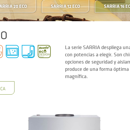
ARRIA 20 ECO
SARRIA 12 ECO
SARRIA 16 E
CO
La serie SARRIA despliega u
con potencias a elegir. Son c
opciones de seguridad y aisla
produce de una forma óptima y 
magnífica.
ICA