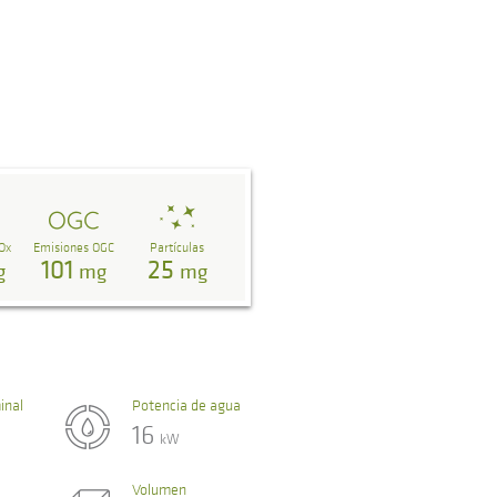
Ox
Emisiones OGC
Partículas
101
25
g
mg
mg
inal
Potencia de agua
16
kW
Volumen