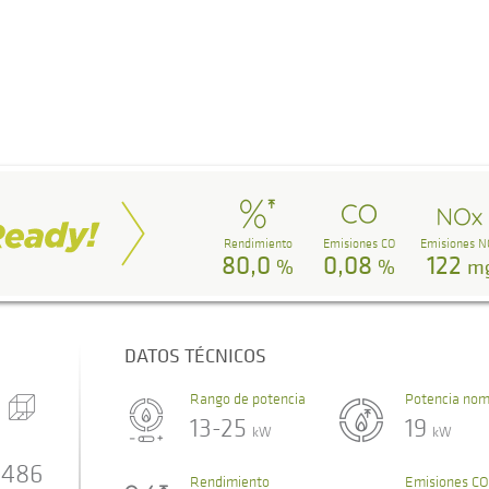
Rendimiento
Emisiones CO
Emisiones N
80,0
0,08
122
%
%
m
DATOS TÉCNICOS
Rango de potencia
Potencia nom
13-25
19
kW
kW
486
Rendimiento
Emisiones CO