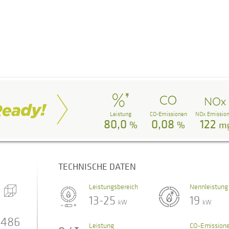
Leistung
CO-Emissionen
NOx Emissio
80,0
0,08
122
%
%
m
TECHNISCHE DATEN
Leistungsbereich
Nennleistung
13-25
19
kW
kW
486
Leistung
CO-Emission