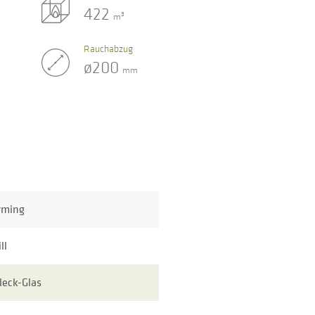
422
3
m
Rauchabzug
ø200
mm
rming
ll
leck-Glas