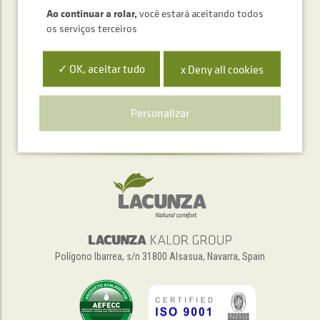
Ao continuar a rolar,
você estará aceitando todos
os serviços terceiros
✓ OK, aceitar tudo
x Deny all cookies
Serviço de atendimento telefónico
Personalizar
+34 948 563 511
Polígono Ibarrea, s/n 31800 Alsasua, Navarra, Spain