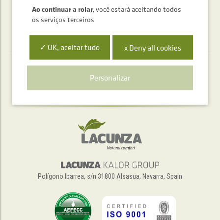
Ao continuar a rolar,
você estará aceitando todos
os serviços terceiros
✓ OK, aceitar tudo
x Deny all cookies
Serviço de atendimento telefónico
Personalizar
+34 948 563 511
Polígono Ibarrea, s/n 31800 Alsasua, Navarra, Spain