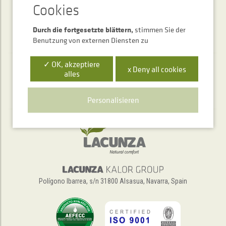
Durch die fortgesetzte blättern,
stimmen Sie der
Benutzung von externen Diensten zu
✓ OK, akzeptiere
x Deny all cookies
alles
Telefonischer Auskunftsservice
+34 948 563 511
Personalisieren
Polígono Ibarrea, s/n 31800 Alsasua, Navarra, Spain