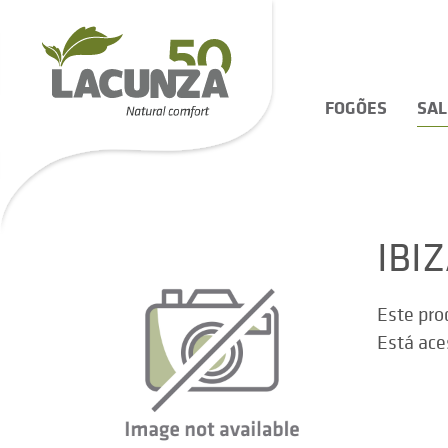
FOGÕES
SA
IBI
Este pro
Está ace