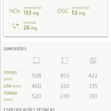
Emisiones NOx
Emisiones OGC
133
53
mg
mg
Partículas
26
mg
DIMENSÕES
TOTAIS
538
853
422
(mm)
460
320
335
LAR
(mm)
FORNO
520
230
310
(mm)
ESPECIFICAÇÕES TÉCNICAS