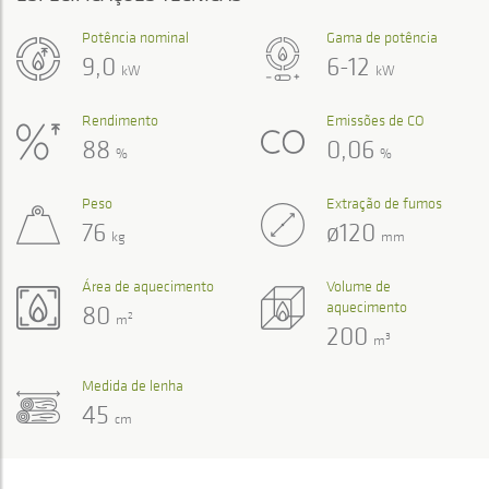
Potência nominal
Gama de potência
9,0
6-12
kW
kW
Rendimento
Emissões de CO
88
0,06
%
%
Peso
Extração de fumos
76
ø120
kg
mm
Área de aquecimento
Volume de
aquecimento
80
2
m
200
3
m
Medida de lenha
45
cm