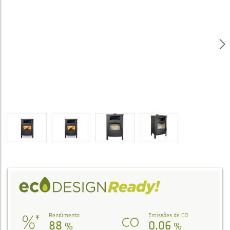
Rendimento
Emissões de CO
88
0,06
%
%