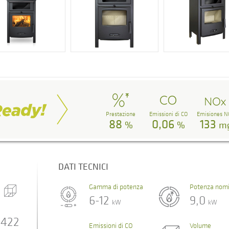
Prestazione
Emissioni di CO
Emisiones N
88
0,06
133
%
%
m
DATI TECNICI
Gamma di potenza
Potenza nomi
6-12
9,0
kW
kW
422
Emissioni di CO
Volume