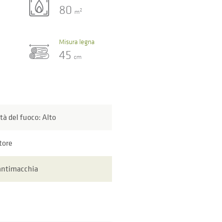
80
2
m
Misura legna
45
cm
ità del fuoco: Alto
tore
antimacchia