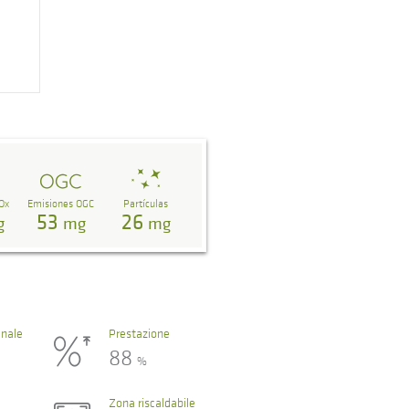
Ox
Emisiones OGC
Partículas
53
26
g
mg
mg
nale
Prestazione
88
%
Zona riscaldabile