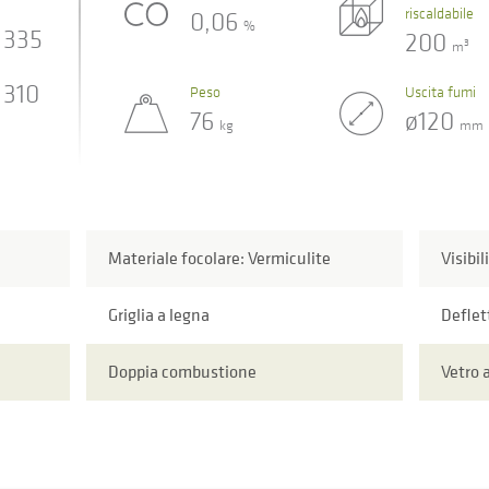
riscaldabile
0,06
%
335
200
3
m
310
Peso
Uscita fumi
76
ø120
kg
mm
Materiale focolare: Vermiculite
Visibil
Griglia a legna
Deflet
Doppia combustione
Vetro 