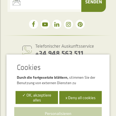
SENDEN
Telefonischer Auskunftsservice
+34 948 563 511
Durch die fortgesetzte blättern,
stimmen Sie der
Benutzung von externen Diensten zu
✓ OK, akzeptiere
x Deny all cookies
alles
Polígono Ibarrea, s/n 31800 Alsasua, Navarra, Spain
Personalisieren