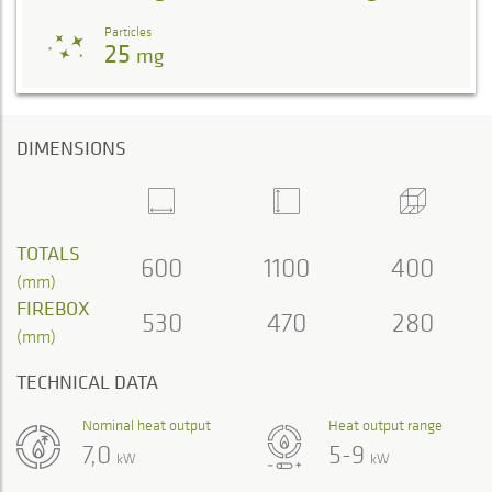
Particles
25
mg
DIMENSIONS
TOTALS
600
1100
400
(mm)
FIREBOX
530
470
280
(mm)
TECHNICAL DATA
Nominal heat output
Heat output range
7,0
5-9
kW
kW