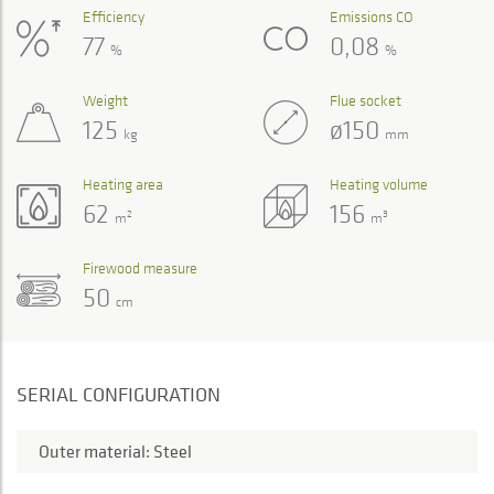
Efficiency
Emissions CO
77
0,08
%
%
Weight
Flue socket
125
ø150
kg
mm
Heating area
Heating volume
62
156
2
3
m
m
Firewood measure
50
cm
SERIAL CONFIGURATION
Outer material: Steel