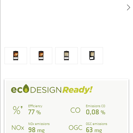
Efficiency
Emissions CO
77
0,08
%
%
NOx emissions
OGC emissions
98
63
mg
mg