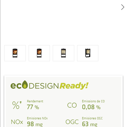
Rendement
Émissions de CO
77
0,08
%
%
Emisiones NOx
Emisiones OGC
98
63
mg
mg