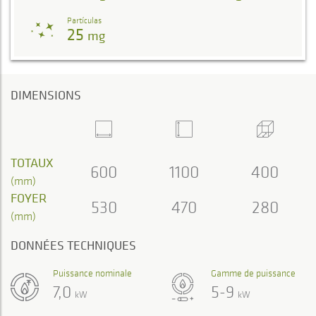
Partículas
25
mg
DIMENSIONS
TOTAUX
600
1100
400
(mm)
FOYER
530
470
280
(mm)
DONNÉES TECHNIQUES
Puissance nominale
Gamme de puissance
7,0
5-9
kW
kW