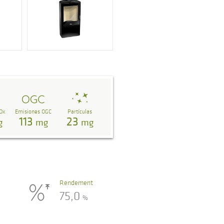
Ox
Emisiones OGC
Partículas
113
23
g
mg
mg
Rendement
75,0
%