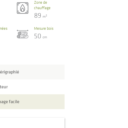
Zone de
chauffage
89
2
m
umées
Mesure bois
50
cm
sérigraphié
teur
age facile