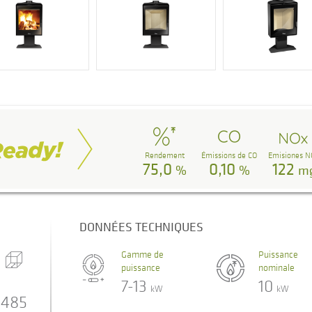
Rendement
Émissions de CO
Emisiones N
75,0
0,10
122
%
%
m
DONNÉES TECHNIQUES
Gamme de
Puissance
puissance
nominale
7-13
10
kW
kW
485