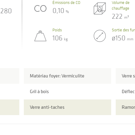
Émissions de CO
Volume de
chauffage
0,10
280
%
222
3
m
Poids
Sortie des f
106
ø150
kg
mm
Matériau foyer: Vermiculite
Verre 
Gril à bois
Déflec
Verre anti-taches
Ramon