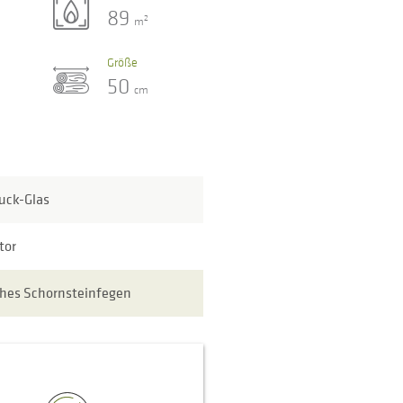
89
2
m
Größe
50
cm
uck-Glas
tor
hes Schornsteinfegen