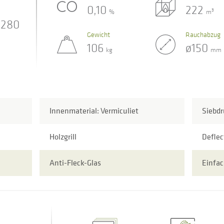
0,10
222
3
%
m
280
Gewicht
Rauchabzug
106
ø150
kg
mm
Innenmaterial: Vermiculiet
Siebdr
Holzgrill
Deflec
Anti-Fleck-Glas
Einfac