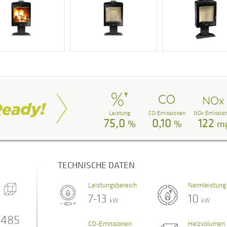
Leistung
CO-Emissionen
NOx Emissio
75,0
0,10
122
%
%
m
TECHNISCHE DATEN
Leistungsbereich
Nennleistung
7-13
10
kW
kW
485
CO-Emissionen
Heizvolumen