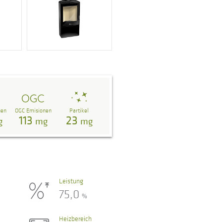
nen
OGC Emisionen
Partikel
113
23
g
mg
mg
Leistung
75,0
%
Heizbereich