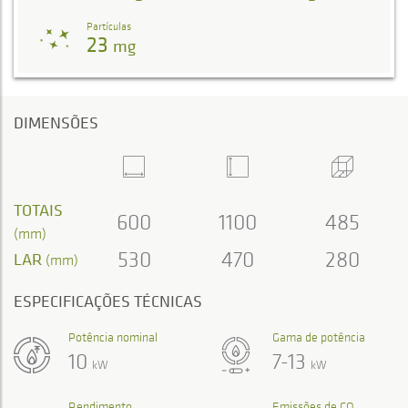
Partículas
23
mg
DIMENSÕES
TOTAIS
600
1100
485
(mm)
530
470
280
LAR
(mm)
ESPECIFICAÇÕES TÉCNICAS
Potência nominal
Gama de potência
10
7-13
kW
kW
Rendimento
Emissões de CO