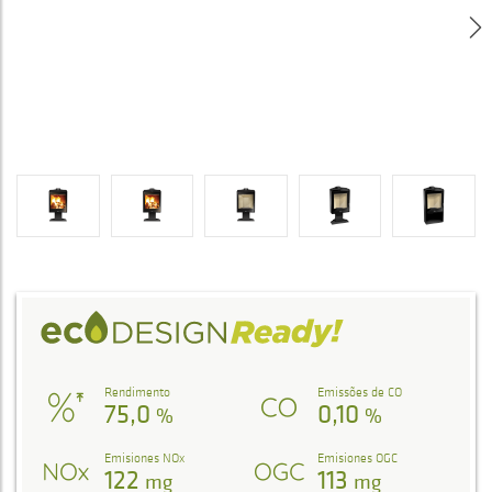
Rendimento
Emissões de CO
75,0
0,10
%
%
Emisiones NOx
Emisiones OGC
122
113
mg
mg