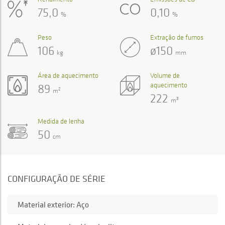
75,0
0,10
%
%
Peso
Extração de fumos
106
ø150
kg
mm
Área de aquecimento
Volume de
aquecimento
89
2
m
222
3
m
Medida de lenha
50
cm
CONFIGURAÇÃO DE SÉRIE
Material exterior: Aço