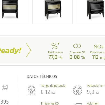
Rendimiento
Emisiones CO
Emisiones N
77,0
0,08
112
%
%
m
DATOS TÉCNICOS
Rango de potencia
Potencia nom
6-12
9,0
kW
kW
395
Emisiones CO
Volumen