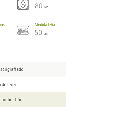
80
2
m
mos
Medida leña
50
cm
 serigrafiado
a de leña
 Combustión