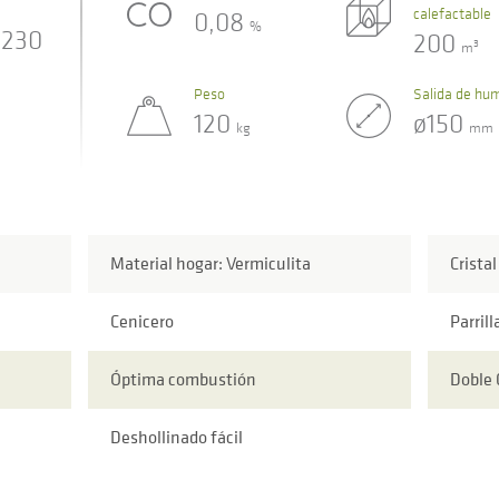
calefactable
0,08
%
230
200
3
m
Peso
Salida de hu
120
ø150
kg
mm
Material hogar: Vermiculita
Cristal
Cenicero
Parrill
Óptima combustión
Doble
Deshollinado fácil