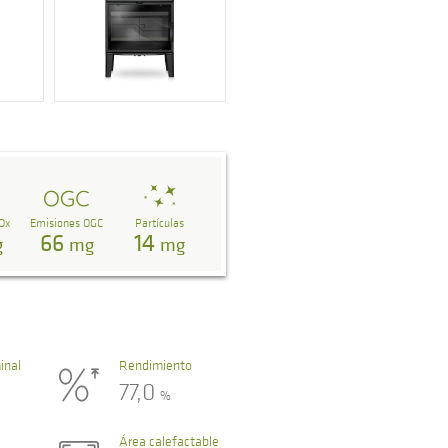
Ox
Emisiones OGC
Partículas
66
14
g
mg
mg
inal
Rendimiento
77,0
%
Área calefactable