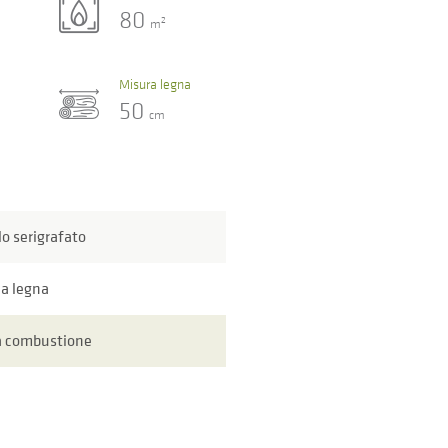
80
2
m
Misura legna
50
cm
lo serigrafato
 a legna
a combustione