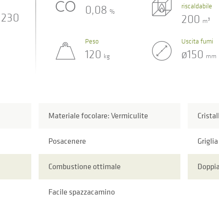
riscaldabile
0,08
%
230
200
3
m
Peso
Uscita fumi
120
ø150
kg
mm
Materiale focolare: Vermiculite
Cristal
Posacenere
Griglia
Combustione ottimale
Doppi
Facile spazzacamino