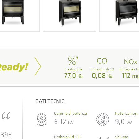
Prestazione
Emissioni di CO
Emisiones N
77,0
0,08
112
%
%
m
DATI TECNICI
Gamma di potenza
Potenza nomi
6-12
9,0
kW
kW
395
Emissioni di CO
Volume