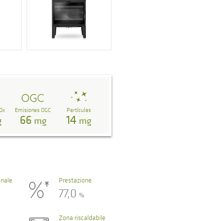
Ox
Emisiones OGC
Partículas
66
14
g
mg
mg
nale
Prestazione
77,0
%
Zona riscaldabile