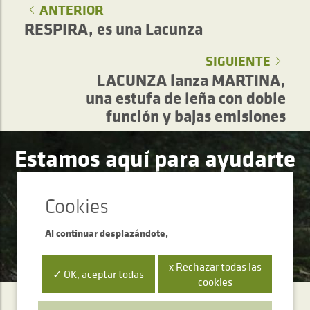
ANTERIOR
RESPIRA, es una Lacunza
SIGUIENTE
LACUNZA lanza MARTINA,
una estufa de leña con doble
función y bajas emisiones
Estamos aquí para ayudarte
¿Tienes dudas, necesitas una consulta técnica o
asesoramiento?
Al continuar desplazándote,
ESCRÍBENOS
x Rechazar todas las
✓ OK, aceptar todas
cookies